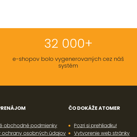
32 000+
e-shopov bolo vygenerovaných cez náš
systém
 PRENÁJOM
ČO DOKÁŽE ATOMER
é obchodné podmienky
Pozri si prehliadku!
 ochrany osobných údajov
Vytvorenie web stránky