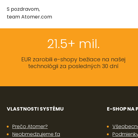
S pozdravom,
team Atomer.com
21.5+ mil.
EUR zarobili e-shopy bežiace na našej
technológii za posledných 30 dní
VLASTNOSTI SYSTÉMU
E-SHOP NA
Prečo Atomer?
Všeobecn
Neobmedzujeme ťa
Podmienky